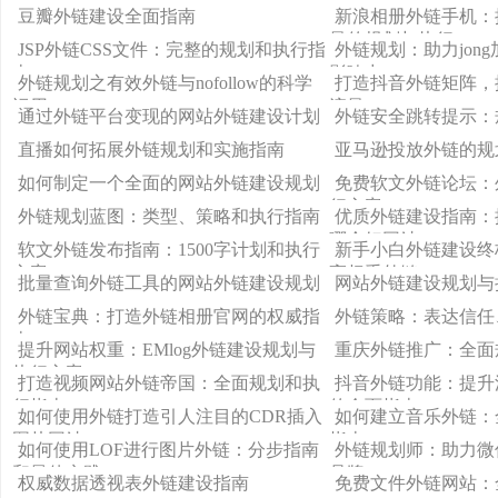
行方案
行方案
豆瓣外链建设全面指南
新浪相册外链手机：
量的规划与执行
JSP外链CSS文件：完整的规划和执行指
外链规划：助力jon
南
影响力
外链规划之有效外链与nofollow的科学
打造抖音外链矩阵，
运用
流量
通过外链平台变现的网站外链建设计划
外链安全跳转提示：
直播如何拓展外链规划和实施指南
亚马逊投放外链的规
如何制定一个全面的网站外链建设规划
免费软文外链论坛：
行方案
外链规划蓝图：类型、策略和执行指南
优质外链建设指南：
哪个好网站
软文外链发布指南：1500字计划和执行
新手小白外链建设终
方案
高权重外链
批量查询外链工具的网站外链建设规划
网站外链建设规划与
外链宝典：打造外链相册官网的权威指
外链策略：表达信任
南
提升网站权重：EMlog外链建设规划与
重庆外链推广：全面
执行方案
打造视频网站外链帝国：全面规划和执
抖音外链功能：提升
行指南
的全面指南
如何使用外链打造引人注目的CDR插入
如何建立音乐外链：
图片网站
指南
如何使用LOF进行图片外链：分步指南
外链规划师：助力微
和最佳实践
品牌visibility
权威数据透视表外链建设指南
免费文件外链网站：