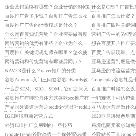
么做？
企业营销策略有哪些？企业营销的6种策
什么是CPS？广告投
略方法
意思
百度打广告多少钱？百度打广告怎么收
百度推广怎么计费？
费
百度推广广告的计费模式是什么？
百度推广四种关键词
各是什么？
什么是百度知识营销？企业需要做百度
营销广告中的5W理
知识营销么
网络营销的优势有哪些？企业为什么一
想在百度开户推广要
定要做网络营销
百度推广关键词规划师在哪里？怎么使
百度广告展现量、点
用
正常的？
网络营销和传统营销有哪些异同点？
亚马逊运营到底是做
NAVER是什么？naver推广的分类
亚马逊的物流运营方
谷歌Adwords入门三问答谷歌adwords教
Googleplay谷歌
程
怎么装googleplay
什么是SEM、SEO、SOM，它们之间又
百度推广时段怎么设
是什么关系？
谷歌推广有哪些具体方式谷歌seo推广有
一鸭难求！可达鸭爆
前景吗
惕流量陷阱
产品国外渠道运营之reddit运营技巧reddit
亚马逊运营是做什么
推广方案
销量
B2C跨境电商运营方式
2020亚马逊黑色星
外贸B2B推广会用到的一些技巧
跨境电商卖家必知免
有那些？
GoogleTrends谷歌趋势一个你外贸seo推
谷歌站长工具GoogleSea