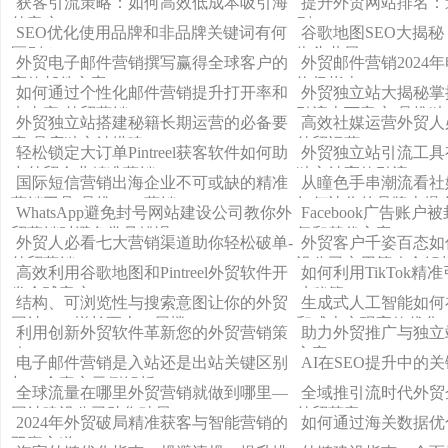
获客引流策略：如何高效低成本吸引海
提升外贸网站排名：遵
外客户
则
SEO优化使用品牌和非品牌关键词有何
谷歌地图SEO大揭
区别？
街头巷尾！
外贸电子邮件营销撰写赢得全球客户的
外贸邮件营销2024
高效邮件文案
终极指南
如何通过个性化邮件营销提升打开率和
外贸独立站大揭秘掌
点击率-外贸营销
引流上万客户-品推独
外贸独立站搭建秘籍长期运营的必备要
高效社媒运营外贸人
素-品店独立站搭建
外贸运营
轻松锁定大订单Pintreel获客软件如何助
外贸独立站引流工具
力外贸企业精准营销
独立站高效引流
国际短信营销出海企业不可或缺的精准
从瞳色手串潮流看社
营销工具-品推SMS营销
如何让你的品牌火爆
WhatsApp避免封号网站建设公司教你外
Facebook广告账
贸营销时避免常见错误
复和替代方案
外贸人必看七大营销渠道助你轻松破单-
外贸客户千姿百态如
外贸营销
设公司实用策略全解
高效利用谷歌地图和Pintreel外贸软件开
如何利用TikTok
发全球客户
功秘籍
结构、可浏览性与搜索意图让你的外贸
生成式人工智能如何
网站SEO增长更上一层楼
和成本实现高效优化
利用创新外贸软件革新您的外贸营销策
助力外贸推广与独立
略
方案
电子邮件营销是入站还是出站关键区别
AI在SEO提升中的
与10个真实示例解析
全球流量在哪里外贸营销就做到哪里—
全域推引流时代外贸
网站建设公司助您破局
外贸获客
2024年外贸破局精准获客与智能营销的
如何通过海关数据优
双赢之道