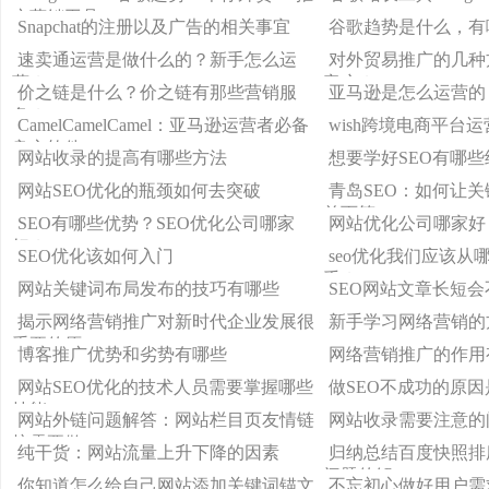
广营销工具
Snapchat的注册以及广告的相关事宜
谷歌趋势是什么，有
速卖通运营是做什么的？新手怎么运
对外贸易推广的几种
营？
客户？
价之链是什么？价之链有那些营销服
亚马逊是怎么运营的
务？
CamelCamelCamel：亚马逊运营者必备
wish跨境电商平台
良心软件
网站收录的提高有哪些方法
想要学好SEO有哪些
网站SEO优化的瓶颈如何去突破
青岛SEO：如何让
首页第一
SEO有哪些优势？SEO优化公司哪家
网站优化公司哪家好
好？
SEO优化该如何入门
seo优化我们应该从
手？
网站关键词布局发布的技巧有哪些
SEO网站文章长短
揭示网络营销推广对新时代企业发展很
新手学习网络营销的
重要的原
博客推广优势和劣势有哪些
网络营销推广的作用
网站SEO优化的技术人员需要掌握哪些
做SEO不成功的原因
技能
网站外链问题解答：网站栏目页友情链
网站收录需要注意的
接需要做
纯干货：网站流量上升下降的因素
归纳总结百度快照排
问题的解
你知道怎么给自己网站添加关键词锚文
不忘初心做好用户需