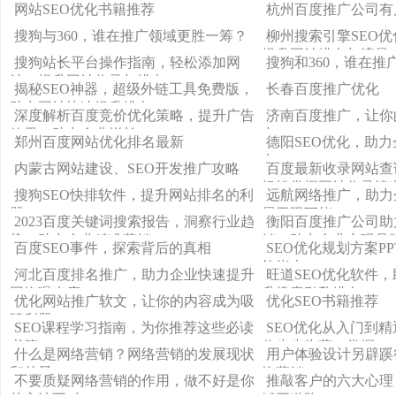
排名奥秘
行连接，提升网站的
网站SEO优化书籍推荐
杭州百度推广公司有
众多站长和SEOer
搜狗与360，谁在推广领域更胜一筹？
柳州搜索引擎SEO
我们将为大家介绍如
提升网站排名与流量
词添加到自己的网站
搜狗站长平台操作指南，轻松添加网
搜狗和360，谁在推
度搜索引擎中更具优
站，提升网站收录与排名
揭秘SEO神器，超级外链工具免费版，
长春百度推广优化
助力网站快速提升排名！
深度解析百度竞价优化策略，提升广告
济南百度推广，让你
效果，助力企业增长
力！
郑州百度网站优化排名最新
德阳SEO优化，助
力
内蒙古网站建设、SEO开发推广攻略
百度最新收录网站查
轻松掌握网站收录情
搜狗SEO快排软件，提升网站排名的利
远航网络推广，助力
器
展无限可能
2023百度关键词搜索报告，洞察行业趋
衡阳百度推广公司助
势，助力企业精准营销
销，助力企业实现品
百度SEO事件，探索背后的真相
SEO优化规划方案P
施指南
河北百度排名推广，助力企业快速提升
旺道SEO优化软件
网络曝光度
升搜索引擎排名
优化网站推广软文，让你的内容成为吸
优化SEO书籍推荐
睛利器
SEO课程学习指南，为你推荐这些必读
SEO优化从入门到
书籍！
你步步为营，掌握SE
什么是网络营销？网络营销的发展现状
用户体验设计另辟蹊
和前景
络营销
不要质疑网络营销的作用，做不好是你
推敲客户的六大心理