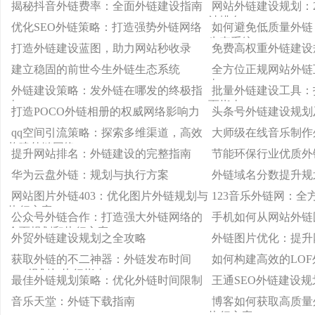
揭秘抖音外链费率：全面外链建设指南
网站外链建设规划：
站排名
优化SEO外链策略：打造强势外链网络
如何避免低质量外链
生态系统
打造外链建设蓝图，助力网站秒收录
免费高权重外链建设
建立稳固的前世今生外链生态系统
全方位正规网站外链
南
外链建设策略：发外链在哪发的终极指
批量外链建设工具：
南
面指南
打造POCO外链相册的权威网络影响力
头条号外链建设规划
qq空间引流策略：探索多维渠道，高效
大师级在线音乐制作
构建外链网络
提升网站排名：外链建设的完整指南
节能环保行业优质外
华为云盘外链：规划与执行方案
外链域名分数提升规
网站图片外链403：优化图片外链规划与
123音乐外链网：全
执行方案
公众号外链合作：打造强大外链网络的
手机如何从网站外链
全面规划和执行方案
外贸外链建设规划之全攻略
外链图片优化：提升
获取外链的不二神器：外链发布时间
如何构建高效的LO
App规划与执行指南
最佳外链规划策略：优化外链时间限制
王通SEO外链建设
音乐天堂：外链下载指南
博客如何获取高质量