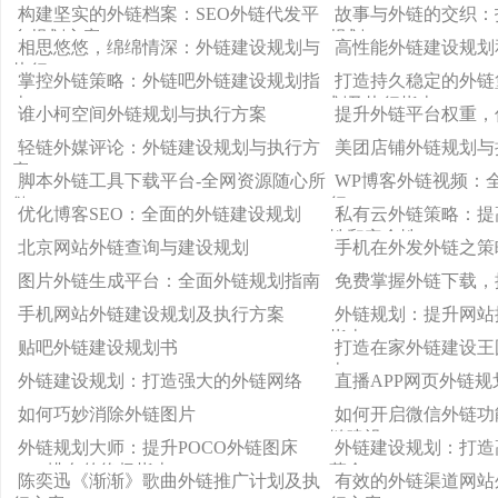
策略
构建坚实的外链档案：SEO外链代发平
故事与外链的交织：
台规划方案
规划
相思悠悠，绵绵情深：外链建设规划与
高性能外链建设规划
执行
掌控外链策略：外链吧外链建设规划指
打造持久稳定的外链
南
划及执行指南
谁小柯空间外链规划与执行方案
提升外链平台权重，
轻链外媒评论：外链建设规划与执行方
美团店铺外链规划与
案
脚本外链工具下载平台-全网资源随心所
WP博客外链视频：
欲
行
优化博客SEO：全面的外链建设规划
私有云外链策略：提
性和安全性
北京网站外链查询与建设规划
手机在外发外链之策
图片外链生成平台：全面外链规划指南
免费掌握外链下载，
手机网站外链建设规划及执行方案
外链规划：提升网站
指南
贴吧外链建设规划书
打造在家外链建设王
南
外链建设规划：打造强大的外链网络
直播APP网页外链
如何巧妙消除外链图片
如何开启微信外链功
链建设
外链规划大师：提升POCO外链图床
外链建设规划：打造
SEO排名的终极指南
革命
陈奕迅《渐渐》歌曲外链推广计划及执
有效的外链渠道网站