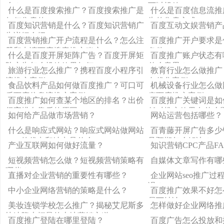
么？
可以投放
什么是百度搜索推广？百度搜索推广是
什么是百度信息流推
如何售卖的
告的售卖方式
百度知识营销是什么？百度知识营销广
百度互动文娱营销产
告详细介绍
百度营销推广开户流程是什么？怎么注
百度推广开户要求是
册和申请百度搜索推广账户
条件
什么是百度开屏矩阵广告？百度开屏矩
百度推广账户状态有
阵广告怎么投放效果如何
什么意思？
旅游行业怎么推广？携程百度小程序引
教育行业怎么做推广
流推广案例
向优化案例
食品饮料产品如何做百度推广？可口可
机械设备行业怎么做
乐百度信息流推广案例
疗百度推广案例
百度推广如何查某个地区的排名？出价
百度推广关键词是如
很高排名靠后的原因
低对推广效果有什么
如何给产品做市场营销？
网站运营包括哪些？
什么是响应式网站？响应式网站做网站
百青藤开屏广告多少
SEO的优点和缺点是什么
足预期怎么解决？
产业互联网如何做好流量？
知识营销CPC产品F
短视频营销怎么做？短视频营销策略有
自媒体文章写作有哪
哪些？
直播对企业营销的重要性有哪些？
企业网站seo推广过
误？
中小企业网络营销的策略是什么？
百度推广效果不好怎
易下结论
美妆连锁学校怎么推广？揭秘艾尼斯多
怎样做好企业网络推
快速降本拓量的本地营销之道
百度推广登陆在哪里登陆？
百度广告怎么投放和