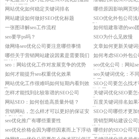
上走的更远
网站优化如何稳定关键词排名
哪些原因影响网页快
网站建设如何做好SEO优化标题
SEO优化外包公司浅
则
一张图详解seo工作流程
如何组建靠谱的seo
seo要学ps吗？
SEO为什么见效慢
做网络seo优化公司要注意哪些事情
文章如何更新关键词
哪些关于营销网站建设因素是需要我们
如何考虑SEO外包
了解的
seo：网站优化工作对发展竞争的优势
seo优化公司：网站s
名的攻略技
如何才能提升seo权重优化效果
seo关键词优化：不
化工
网站优化工作很难吗如何短期内看到效
SEO公司要怎么找
果
的公司
怎样才能找到比较靠谱的SEO公司
关键词优化SEO要
作？
网站SEO：如何创造高质量外链？
百度关键词排名如果
做？
营销网站，怎么样才可以更好的保证安
SEO公司哪些才更
全和效率
seo优化推广有哪些重要性
营销型网站建设公司
建立？
seo优化价格会因为哪些因素而上下浮动
哪些好的SEO公司
要如何选择