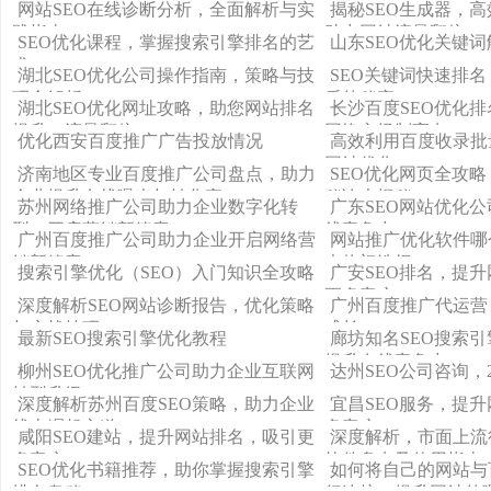
网站SEO在线诊断分析，全面解析与实
揭秘SEO生成器，
践指南
助力网站流量翻倍！
SEO优化课程，掌握搜索引擎排名的艺
山东SEO优化关键词
术
湖北SEO优化公司操作指南，策略与技
SEO关键词快速排
巧全解析
后的秘密
湖北SEO优化网址攻略，助您网站排名
长沙百度SEO优化
提升，流量翻倍！
网络市场制高点
优化西安百度推广广告投放情况
高效利用百度收录批
网站优化
济南地区专业百度推广公司盘点，助力
SEO优化网页全攻
企业提升在线曝光与转化率
秘诀大揭秘
苏州网络推广公司助力企业数字化转
广东SEO网站优化
型，开启营销新篇章
线竞争力
广州百度推广公司助力企业开启网络营
网站推广优化软件哪
销新篇章
大热门选择
搜索引擎优化（SEO）入门知识全攻略
广安SEO排名，提
更多客户
深度解析SEO网站诊断报告，优化策略
广州百度推广代运营
与实战技巧
成长！
最新SEO搜索引擎优化教程
廊坊知名SEO搜索
提升在线竞争力
柳州SEO优化推广公司助力企业互联网
达州SEO公司咨询，
转型升级
深度解析苏州百度SEO策略，助力企业
宜昌SEO服务，提
线上崛起之道
多客户
咸阳SEO建站，提升网站排名，吸引更
深度解析，市面上流
多客户
软件盘点及使用指南
SEO优化书籍推荐，助你掌握搜索引擎
如何将自己的网站与