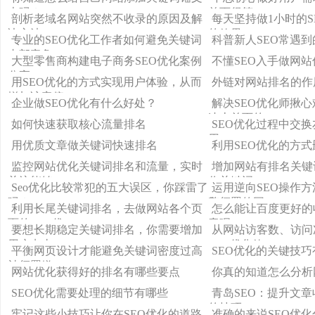
本吗？
首页很简
剖析老域名网站突然不收录的原因及解
每天坚持做1小时的S
决方法
的效果
专业的SEO优化工作者如何避免关键词
科普新人SEO常遇到
内部竞争
大型零售商构建电子商务SEO优化案例
不懂SEO入手做网
分享
用SEO优化的方式实现用户体验，从而
外链对网站排名的作
增加访客停
企业做SEO优化有什么好处？
解决SEO优化师揪
速上首页的
如何快速获取核心流量排名
SEO优化过程中交
用
用优质文章做关键词快速排名
利用SEO优化的方
监控网站优化关键词排名和流量，实时
增加网站有排名关键
关注能够
你关键词
Seo优化比较常犯的五大误区，你踩雷了
运用逆向SEO操作
吗？
擎惩罚的网
利用长尾关键词排名，去做网站各个页
怎么能让百度更好的
面的SEO优
章呢
要想长期稳定关键词排名，你需要增加
从网站访客数、访问
用户点击
SEO优化效
平衡网页设计才能避免关键词密度过高
SEO优化的关键技
被惩罚嫌
网站优化获得好的排名有哪些要点
你真的知道怎么分析
SEO优化需要处理的细节有哪些
青岛SEO：提升文
的技巧!
牢记这些小技巧让你在SEO优化的道路
准确的来说SEO优