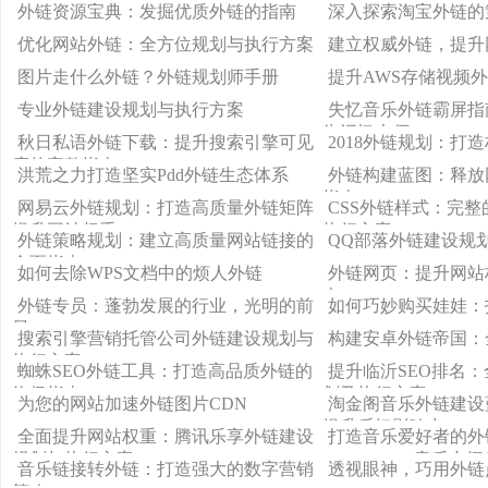
执行方案
外链资源宝典：发掘优质外链的指南
深入探索淘宝外链的
优化网站外链：全方位规划与执行方案
建立权威外链，提升
图片走什么外链？外链规划师手册
提升AWS存储视频
专业外链建设规划与执行方案
失忆音乐外链霸屏指
为记忆大师
秋日私语外链下载：提升搜索引擎可见
2018外链规划：打
度的完整指南
洪荒之力打造坚实Pdd外链生态体系
外链构建蓝图：释放
指南
网易云外链规划：打造高质量外链矩阵
CSS外链样式：完
提升网站权重
执行方案
外链策略规划：建立高质量网站链接的
QQ部落外链建设规
全面指南
如何去除WPS文档中的烦人外链
外链网页：提升网站
南
外链专员：蓬勃发展的行业，光明的前
如何巧妙购买娃娃：
景
搜索引擎营销托管公司外链建设规划与
构建安卓外链帝国：
执行方案
蜘蛛SEO外链工具：打造高品质外链的
提升临沂SEO排名
终极指南
划及执行方案
为您的网站加速外链图片CDN
淘金阁音乐外链建设
提升乐坛影响力
全面提升网站权重：腾讯乐享外链建设
打造音乐爱好者的外
规划与执行方案
gladyoucame音乐
音乐链接转外链：打造强大的数字营销
透视眼神，巧用外链