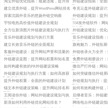
淘宝外链优化指南：规避违规，提升排
外链建设指南：全面
名
量
建立优质外链，提升WordPress网站排名
夸克云盘外链建设计
探索沈园外音乐的悠扬外链交响曲
外链建设规划：提升
网站健康
宇恒电热高价值外链建设全规划
558发外链软件：
行方案
全方位新浪图片外链建设规划与执行方
外链建设规划：优化
案
网站
音乐外链建设规划与执行方案
音乐外链建设指南：
权威性
建立长效音乐外链的全面规划
旗袍魅力，外链拓展
客服外链建设：提升网站声誉和流量的
外链收录火力全开：
全面指南
战略
外链建设蓝图：提升网站权重和知名度
免费外链相册设计：
流量的必备策略
如何构建有效的PR外链建设策略
微信严打外链：网站
案
外链建设规划与执行方案：如何高效获
如何突破微信外链屏
取高质量外链
力
提升外链权重：全面的外链建设计划
外链规划与执行：提
度指南
锚文本外链建设策略：提升网站排名和
如何有效构建外链，
流量
王闻读你外链：网站外链建设规划与执
后继者音乐：外链建
行方案
方案
新浪如何利用外链优化网站排名？
网络电台外链建设指
力