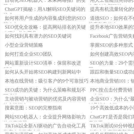
自动化SEO机器人：未来网络推广的变
用人工智能点亮你的SE
革者
内容创作新玩法！
ChatGPT揭秘：用AI解码SEO关键词的
提高有机流量转化的
艺术
如何将用户生成的内容集成到您的SEO
道德SEO：如何在
策略中
搜索引擎的心？
SEO优化全攻略：提高网站排名的关键
提升本地SEO效果的
步骤与必备工具！
如何找到具有潜力的SEO关键词
Facebook广告营销
小型企业营销策略
掌握SEO的多种形
功
如何打造企业SEO团队
如何创建高效SEO内
网站重新设计SEO清单：保留和改进
SEO的力量：29个
SEO
因！
如何从头开始将SEO构建到新网站中
跟踪和衡量SEO成功的
本地在线营销：吸引客户的9个可靠技巧
本地商业营销101：
SEO成功的关键：为什么策略和规划不
PPC按点击付费营
可或缺？
（上篇）
主动营销与被动营销的优劣及内容营销
企业SEO：为什么“
的实战指南
以及该怎么做
搜索意图：SEO的完整指南
19个高效低成本的
略
网站SEO机器人：企业提升网络影响力
ChatGPT是否是
的秘密武器
索杀手？
TikTok以全新AI驱动的广告自动化工具
TikTok测试60分
彻底改变数字广告
者和广告商探索新天