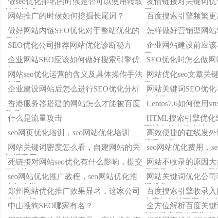
做seo优化排名的时候是否可以使用转载
友情链接对关键词优
这种模式
用？
网站推广的时候如何挖掘长尾词？
百度搜索引擎频繁更
名如何优化
做好网站内链SEO优化对于整站优化的
怎样做好营销型网站
意义
SEO优化公司推荐网站优化诊断秘方
企业网站建设前应该
素
企业网站SEO应该如何做好搜索引擎优
SEO优化时怎么做
化
网站seo优化运营的含义及具体操作手法
网站优化seo文章关
介绍
果
企业建设网站后怎么进行SEO优化分析
网站关键词SEO优
什么不一样
香港服务器搭建的网站怎么才能被百度
Centos7.6如何使用v
收录
什么是流量攻击
HTML搜索引擎优化
页排名的有效方法
seo网页优化培训，seo网站优化培训
高效便捷的在线发外
流量效率
网站关键词密度怎么看，自建网站的关
seo网站优化费用，s
键词密度
死链接对网站seo优化有什么影响，提交
网站不收录的原因大
死链接
原因及解决方法有哪
seo网站优化推广教程，seo网站优化推
网站关键词优化公司
广怎么样
词优化
郑州网站优化推广效果显著，这家公司
百度搜索引擎收录入
独树一帜！
内容如何被百度快速
中山搜狗SEO哪家有名？
全方位解析百度关键
版下载官网使用指南