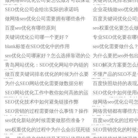
做网络seo优化公司要怎么做才可以保证
关键词优化排名操作
吸引客户
么事情
SEO优化公司会给出实际的承诺吗
企业花钱做seo优化
做网络seo优化公司需要拥有哪些条件
百度关键词优化公司
百度seo优化有哪些原则
seo权重优化要怎么
关键词优化公司哪一个更好？
专业SEO优化要在
blank标签在SEO优化中的作用
seo优化需要做什么
seo优化公司哪家好？怎么选择靠谱的公
为什么要把seo外包
司？
青岛网站优化：SEO优化网站中内链的
SEO解决方案要怎
作用
么
做百度关键词排名优化的时候为什么要
不懂产品的SEO不是
设置404？
高手必修
为什么SEO网站优化需要做数据分析
百度快照劫持的表现
SEO网站优化工作中教你如何高效的运
SEO优化中如何使用no
用网站分析
nofollow标签添加方
SEO优化技术中如何避免链接作弊
做网络seo优化公司
是什么
SEO营销的过程需要做什么事情？操作
网络营销都有哪些方
起来会麻烦
作用大吗
seo优化新站的时候需要做那些准备？
百度seo优化的过程
响到收录
seo权重优化的过程中为什么会出现死链
SEO营销优化的时
状况？我
置？