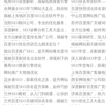
电商SEO深度解析，揭秘电商搜索引擎
SEO排名帝搜软件
优化的奥秘
必备工具
全网最全SEO学习网站大盘点，助你轻
百度快照优化排名攻
松掌握搜索引擎优化技巧！
颖而出
揭秘上海地区百度SEO点击软件平台，
中山百度网站推广信
助力企业优化策略
沈阳SEO顾问公司，专业的优化服务，
苏州百度推广关键词
提升网站排名
深度解析，SEO诊断分析工具大盘点，
全方位攻略，如何有
助你网站优化如虎添翼
提升网站流量
全方位解析百度排名推广公司，揭秘专
SEO案例研究，深
业电话服务优势
与实战技巧PPT分享
百度SEO优化培训怎么精准定位？
揭秘网站刷关键词排
险并存
烟台百度推广SEO，提升网站曝光度与
SEO学堂，探索搜
吸引目标客户
揭秘百度刷排名点击软件，潜规则下的
深入探索SEO学堂
网络营销陷阱
之道
番禺SEO搜索引擎优化
SEO学堂每日，探
秘
网站推广大熊猫优化
上海百度推广客服电
通，助力企业广告优
迈步者SEO，探索优化之路，提升网站
西安网络推广公司助
排名
数字营销新时代
揭秘百度SEO排名提升策略，如何巧妙
深度解析百度推广竞
刷排名，提升网站流量
助你精准锁定潜在客
兰州SEO教程，从入门到精通，让你的
济南百度推广，助力
网站在搜索引擎中脱颖而出
造线上品牌新高度
兰州百度SEO关键词排名靠前，揭秘兰
SEO优化工具大盘
州企业如何实现线上突围
站排名