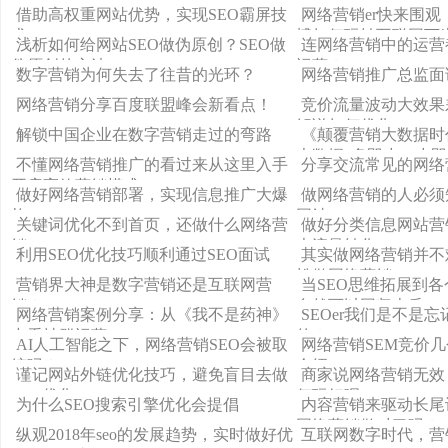
问题
任吗
借助高权重网站优势，实现SEO霸屏技
网络营销er快来围
术
博如何玩转互联网下
浅析如何给网站SEO做伪原创？SEO做
连网络营销中的运营
伪原创的方法
运营？
数字营销为何失去了往昔的光环？
网络营销推广总监面
网络营销分享百度联盟峰会新看点！
竞价流量波动大效果
解说如何优化
解锁中国企业在数字营销走过的弯路
《颠覆营销大数据时
大数据“多即少，少即
不懂网络营销推广的看过来从这里入手
分享交流常见的网络
早已令人眼花缭乱
开启高效营销模式
做好网络营销部署，实现信息推广大爆
做网络营销的人必须
炸
网站
关键词优化不到首页，还做什么网络营
做好分类信息网站营
销SEOer!
大流量转化
利用SEO优化技巧顺利通过SEO面试
其实做网络营销并不
松做网络营销
营销界大神是数字营销还是互联网营
当SEO思维拓展到
销？
自然可以回归本质
网络营销案例分享：从《我不是药神》
SEOer我们是不是
中看社群运营
的？
AI人工智能之下，网络营销SEO会被取
网络营销SEM竞价
缔吗？
介绍
谨记网站外链优化技巧，避免盲目去做
商家说网络营销无效
SEO优化
何玩好呢
为什么SEO搜索引擎优化会提倡
内容营销来驱动长尾
网络营销做对了吗？
纵观2018年seo的发展趋势，实时做好优
互联网数字时代，营