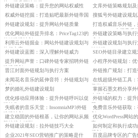
接，提升网站信誉
外链建设策略：提升您的网站权威性
文库外链策略规划及
权威外链挖掘：打造贴吧最新外链帝国
搜狐号外链建设规划
外链建设规划：提升网站外链质量
打造权威音乐外链，
SamsaraQQ空间音
优化网站外链提升排名：PriceTag123的
外链建设策略与执行
外链建设计划
成功
利用云外链掘金：网站外链建设规划与
外链建设规划与执行
执行方案
链链建
外链建设蓝图：深入理解外链威力
SEO外链目录建立
提升网站声誉：口碑外链专家招聘外链
小程序外链规划：优
建设规划
晋江封面外链规划与执行方案
外链推广规划：打造
未闻花名音乐的延伸音符：外链规划与
在线超级外链工具：
实施
极指南
梦的婚礼外链建设规划
掌握石墨文档分享外
在线内容
优化移动应用体验：提升外链呼叫以促
外链域的权力：提升
进转化
器
失眠者的音乐天堂：InsomniaMP3外链
免费音乐外链获取：
建设计划
划
建立稳固的外链根基，让你的网站从频
优化WordPress
繁掉线中解脱
案
外链建设规划：拉外链技巧大全
如何制定和执行成功
规划
企业2021年SEO营销推广的策略是什
百度品牌专区的广告