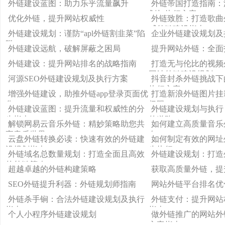
外链建设蓝图：助力乐乎流量飙升
外链帝国打造指南：
划与执行方案
优化外链，提升网站权威性
外链致胜：打造歌曲
威外链建设指南
外链建设规划：谨防“apl外链割韭菜”陷
企业外链建设规划及
阱
外链建设远航，破解屏蔽之困局
提升网站外链：全面
外链建设：提升网站排名的战略指南
打造无与伦比的视频
网站外链建设规划
河源SEO外链建设规划及执行方案
抖音封杀外链挑战下
执行方案
增强外链建设，助推外链app登录页面优
打造新浪外链图片挂
化
极限
外链建设蓝图：提升流量和权威性的分
外链建设规划与执行
步指南
的道路
解锁网易云音乐外链：精妙策略助您共
如何建立高质量音乐
享音乐世界
名
云盘外链转换必读：快速有效的外链建
如何制定有效的网址
设规划指南
步执行
外链域名总数量规划：打造全面且高效
外链建设规划：打造
的外链策略
超越卓越的外链构建策略
获取高质量外链，提
SEO外链提升利器：外链规划师指南
网站外链平台排名优
外链杀手锏：合法外链建设规划及执行
外链支付：提升网站
指南
指南
个人小程序外链建设规划
做外链推广的网站外
方案指南