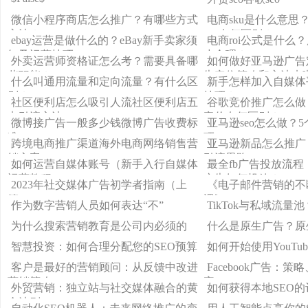
微信小程序商店怎么推广？有哪些方式
电商sku是什么意思
方法？
spu有何区别？
ebay运营是做什么的？eBay新手卖家须
电商roi公式是什么？
知及运营技巧
少合理？
外卖运营师资格证怎么考？需要具备哪
如何做好亚马逊广告定
些职能？
告定位策略和方法来
什么叫通用流量和定向流量？有什么区
新手怎样加入自媒体
别？
技巧？
社区便利店怎么吸引人流社区便利店五
谷歌竞价推广怎么做
点引流方法
竞价有何区别？
微博接广告一般多少钱微博广告收费标
亚马逊seo怎么做？5
准
巧
跨境电商推广渠道海外电商网络销售营
亚马逊新品怎么推广
销方案
引流思路
如何运营自媒体账号（新手入行自媒体
最全fb广告投放流程！F
运营教程）
广告如何投放？
2023年社交媒体广告初学者指南（上
《电子邮件营销的不
篇）
遇》
作为数字营销人员如何表达“不”
TikTok与私域流量池
为什么搜索营销教育是公司内必须的
什么是原生广告？原
智慧投资：如何合理分配您的SEO预算
如何开始使用YouTu
客户是最好的营销顾问：从反馈中改进
Facebook广告：
营销策略
率
外贸营销：独立站与社交媒体融合的黄
如何获得本地SEO
金法则！