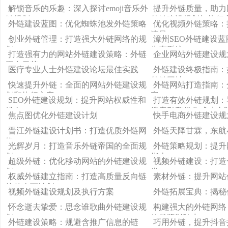
解锁音乐的乐趣：深入探讨emoji音乐外
提升外链质量，助力
链规划
外链建设规划与执行
外链建设蓝图：优化蜘蛛池发外链策略
优化视频外链策略：
流量
创业外链管理：打造强大外链网络的规
漳州SEO外链建设
划
生态系统
打造强有力的网站外链建设策略：外链
企业网站外链建设规
平台示范
医疗专业人士外链建设论坛最佳实践
外链建设终极指南：
外链网址
快速提升外链：全面的网站外链建设规
外链网站打造指南：
划和执行方案
案
SEO外链建设规划：提升网站权威性和
打造有效外链规划：
排名
搜索引擎优化成功之
焦点图优化外链建设计划
快手电商外链建设规
晋江外链建设计划书：打造优质外链网
外链天降甘霖，东航
络
光辉岁月：打造音乐外链帝国的全面规
外链策略规划：提升
划
指南
超级外链：优化移动网站的外链建设规
视频外链建设：打造
划
堂
权威外链建立指南：打造高质量反向链
素材外链：提升网站
接的全面计划
视频外链建设规划及执行方案
外链拓展宝典：揭秘
怀念逝去挚爱：思念谁歌曲外链建设规
构建强大的外链网络，提升
划
的品牌影响力
外链建设策略：规避含推广信息的链
巧用外链，提升抖音