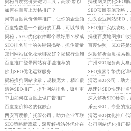
揭秘百度竞价关键词工具，高效优化广
揭秘网页优化SEO
告投放的秘密武器
伪，避免上当受骗
如何在百度上发帖推广？
SEO项目实施攻略
评估，全面解析优化
河南百度竞价包年推广，让你的企业领
汕头企业网站SEO
先一步！
引更多客户
百度指数是一个很好的工具，可以帮助
SEO推广实战攻略
我们了解关键词的搜索情况，网站优
搜索引擎优化策略
揭秘，SEO优化软件哪个最好用？权威
揭秘百度地图推广收
化、广告投放等方面都有很大的作用。
评测为您揭晓答案！
位，助力企业腾飞
SEO排名前十的关键词揭秘，抓住流量
百度快照，SEO还是
但是，如何找到适合的关键词呢？下
的秘诀！
面，我将为大家介绍一些方法。
郑州网站优化收录哪家好？揭秘行业翘
深度解析百度搜索推
楚，助您网站快速崛起！
营销新篇章
百度推广登录网站有哪些推荐的
广州SEO服务商大
大优质服务商
佛山SEO优化运营服务
SEO搜索引擎优化
门到精通
揭秘搜狗网站收录，规模庞大，精准覆
清远SEO公司，助
盖，助力搜索引擎优化
器
清远SEO推广，提升网站排名，吸引更
易速达SEO快速排
多客户
站高效优化，提升搜
中山如何在百度上做广告推广
深入解析SEO诊断，
升网站排名
百度竞价排名的优缺点
乐云SEO，专业的
西安百度推广托管公司，助力企业互联
清远SEO优化推广
网营销的得力助手
升在线竞争力
SEO策略新篇章，深度解析站外优化在
公司网站优化推广报
搜索引擎优化中的关键作用