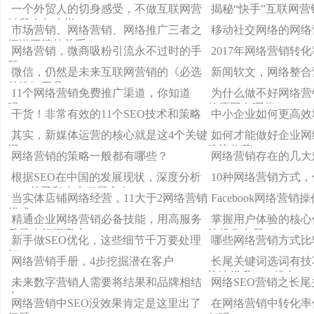
的方法不对
铺平道路
一个外贸人的切身感受，不做互联网营
揭秘“快手”互联网营
销我会怎么样
市场营销、网络营销、网络推广三者之
移动社交网络的网络
间说不清的关系
网络营销，微商吸粉引流永不过时的手
2017年网络营销转
段！
微信，仍然是未来互联网营销的《必选
新闻软文，网络整合
首选》工具
11个网络营销免费推广渠道，你知道
为什么做不好网络营
吗？
的原因有哪些
干货！非常有效的11个SEO技术和策略
中小企业如何更高效
其实，新媒体运营的核心就是这4个关键
如何才能做好企业网
词
建议收藏
网络营销的策略一般都有哪些？
网络营销存在的几大
根据SEO在中国的发展现状，深度分析
10种网络营销方式
SEO前景和未来发展方向
当实体店铺网络经营，11大于2网络营销
Facebook网络营
模式
精通企业网络营销必备技能，用高服务
掌握用户体验的核心
质量来把握客户
站优化布局
新手做SEO优化，这些细节千万要处理
哪些网络营销方式比
好
网络营销手册，4步挖掘潜在客户
长尾关键词选词有技
快速提升SEO排名
未来数字营销人需要将结果和品牌相结
网络SEO营销之长
合
网络营销中SEO没效果肯定是这里出了
在网络营销中转化率低